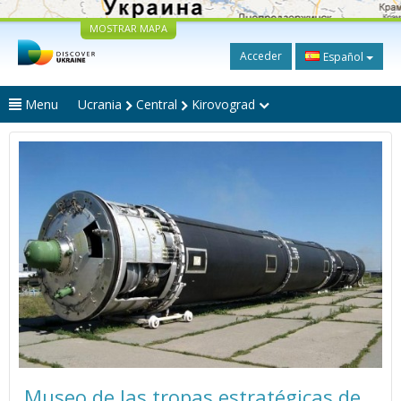
MOSTRAR MAPA
Acceder
Español
Menu
Ucrania
Central
Kirovograd
Museo de las tropas estratégicas de