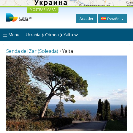
MOSTRAR MAPA
Acceder
Español
Menu
Ucrania
Crimea
Yalta
Senda del Zar (Soleada)
• Yalta