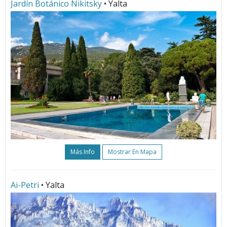
Jardín Botánico Nikitsky
• Yalta
Más Info
Mostrar En Mapa
Ai-Petri
• Yalta