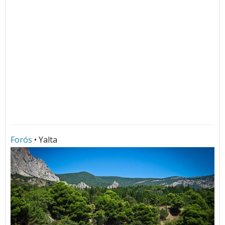
Forós
• Yalta