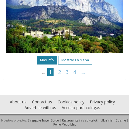
Más Info
Mostrar En Mapa
1
2
3
4
→
←
About us
Contact us
Cookies policy
Privacy policy
Advertise with us
Acceso para colegas
Nuestros proyectos:
Singapore Travel Guide
|
Restaurants in Vladivostok
|
Ukrainian Cuisine
|
Rome Metro Map