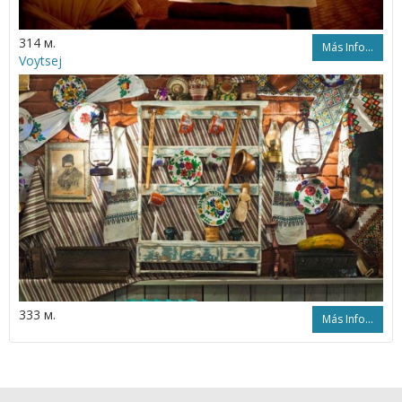
314 м.
Más Info...
Voytsej
333 м.
Más Info...