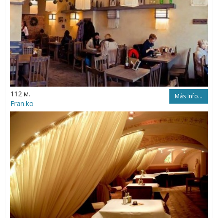
112 м.
Más Info...
Fran.ko