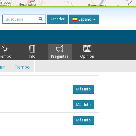
Acceder
Español
Tiempo
Info
Preguntas
Opinión
нг
Tiempo
Más Info
Más Info
Más Info