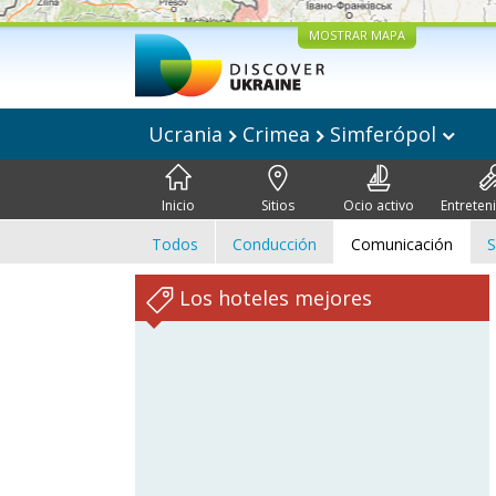
MOSTRAR MAPA
Ucrania
Crimea
Simferópol
Inicio
Sitios
Ocio activo
Entreten
Todos
Conducción
Comunicación
S
Los hoteles mejores