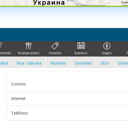
imiento
Restaurantes
Hoteles
Eventos
Viajes
alud
Visa / aduana
Moneda
Sociedad
Otro
Шопи
Correos
Internet
Teléfono