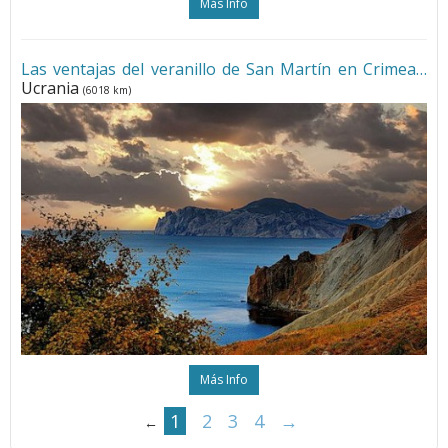
Más Info
Las ventajas del veranillo de San Martín en Crimea
•
Ucrania
(6018 km)
Más Info
1
2
3
4
→
←