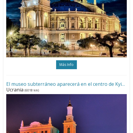
Más Info
El museo subterráneo aparecerá en el centro de Kyiv
•
Ucrania
(6018 km)