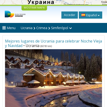
MOSTRAR MAPA
Acceder
Español
Menu
Ucrania
Crimea
Simferópol
Mejores lugares de Ucrania para celebrar Noche Vieja
y Navidad
• Ucrania
(6018 km)