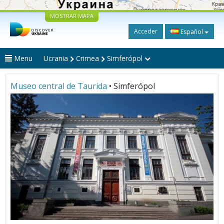
MOSTRAR MAPA
Acceder
Español
Menu
Ucrania
Crimea
Simferópol
Museo central de Taurida
• Simferópol