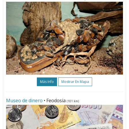
Más Info
Mostrar En Mapa
Museo de dinero
• Feodosia
(101 km)