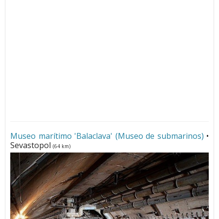
Museo marítimo 'Balaclava' (Museo de submarinos)
•
Sevastopol
(64 km)