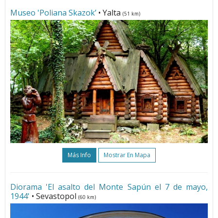
Museo 'Poliana Skazok’
• Yalta
(51 km)
Más Info
Mostrar En Mapa
Diorama 'El asalto del Monte Sapún el 7 de mayo,
1944'
• Sevastopol
(60 km)