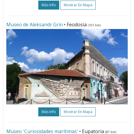
Más Info
Mostrar En Mapa
Museo de Aleksandr Grin
• Feodosia
(101 km)
Más Info
Mostrar En Mapa
Museo 'Curiosidades marítimas'
• Eupatoria
(87 km)