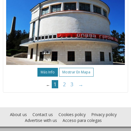
Más Info
Mostrar En Mapa
1
2
3
→
←
About us
Contact us
Cookies policy
Privacy policy
Advertise with us
Acceso para colegas