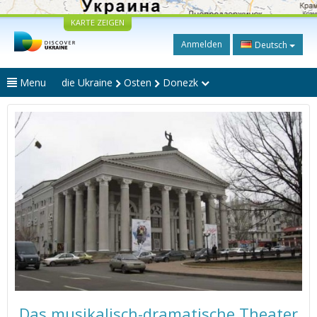
KARTE ZEIGEN
Anmelden
Deutsch
Menu
die Ukraine
Osten
Donezk
Das musikalisch-dramatische Theater