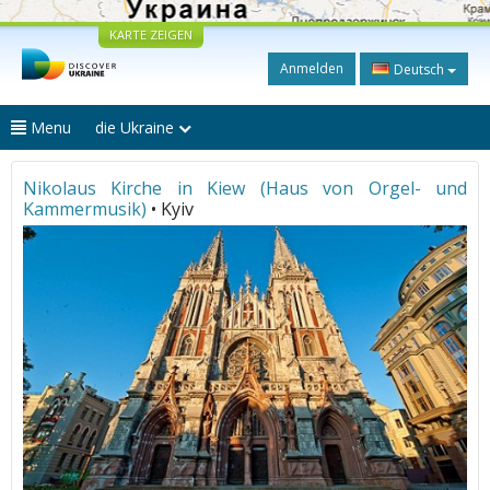
KARTE ZEIGEN
Anmelden
Deutsch
Menu
die Ukraine
Nikolaus Kirche in Kiew (Haus von Orgel- und
Kammermusik)
• Kyiv