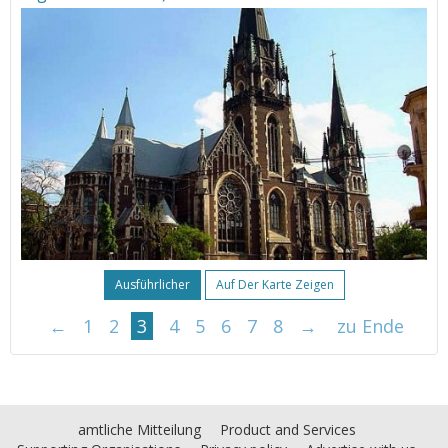
Ausführlicher
Auf Der Karte Zeigen
←
1
2
3
4
5
6
7
8
→
zu Ende
amtliche Mitteilung
Product and Services