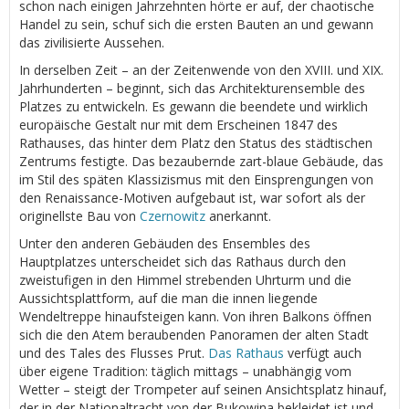
schon nach einigen Jahrzehnten hörte er auf, der chaotische
Handel zu sein, schuf sich die ersten Bauten an und gewann
das zivilisierte Aussehen.
In derselben Zeit – an der Zeitenwende von den XVIII. und ХІХ.
Jahrhunderten – beginnt, sich das Architekturensemble des
Platzes zu entwickeln. Es gewann die beendete und wirklich
europäische Gestalt nur mit dem Erscheinen 1847 des
Rathauses, das hinter dem Platz den Status des städtischen
Zentrums festigte. Das bezaubernde zart-blaue Gebäude, das
im Stil des späten Klassizismus mit den Einsprengungen von
den Renaissance-Motiven aufgebaut ist, war sofort als der
originellste Bau von
Czernowitz
anerkannt.
Unter den anderen Gebäuden des Ensembles des
Hauptplatzes unterscheidet sich das Rathaus durch den
zweistufigen in den Himmel strebenden Uhrturm und die
Aussichtsplattform, auf die man die innen liegende
Wendeltreppe hinaufsteigen kann. Von ihren Balkons öffnen
sich die den Atem beraubenden Panoramen der alten Stadt
und des Tales des Flusses Prut.
Das Rathaus
verfügt auch
über eigene Tradition: täglich mittags – unabhängig vom
Wetter – steigt der Trompeter auf seinen Ansichtsplatz hinauf,
der in der Nationaltracht von der Bukowina bekleidet ist und