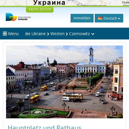
KARTE ZEIGEN
Anmelden
Deutsch
Menu
die Ukraine
Westen
Czernowitz
Hauptplatz und Rathaus