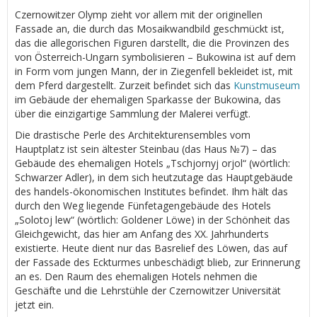
Czernowitzer Olymp zieht vor allem mit der originellen
Fassade an, die durch das Mosaikwandbild geschmückt ist,
das die allegorischen Figuren darstellt, die die Provinzen des
von Österreich-Ungarn symbolisieren – Bukowina ist auf dem
in Form vom jungen Mann, der in Ziegenfell bekleidet ist, mit
dem Pferd dargestellt. Zurzeit befindet sich das
Kunstmuseum
im Gebäude der ehemaligen Sparkasse der Bukowina, das
über die einzigartige Sammlung der Malerei verfügt.
Die drastische Perle des Architekturensembles vom
Hauptplatz ist sein ältester Steinbau (das Haus №7) – das
Gebäude des ehemaligen Hotels „Tschjornyj orjol“ (wörtlich:
Schwarzer Adler), in dem sich heutzutage das Hauptgebäude
des handels-ökonomischen Institutes befindet. Ihm hält das
durch den Weg liegende Fünfetagengebäude des Hotels
„Solotoj lew“ (wörtlich: Goldener Löwe) in der Schönheit das
Gleichgewicht, das hier am Anfang des ХХ. Jahrhunderts
existierte. Heute dient nur das Basrelief des Löwen, das auf
der Fassade des Eckturmes unbeschädigt blieb, zur Erinnerung
an es. Den Raum des ehemaligen Hotels nehmen die
Geschäfte und die Lehrstühle der Czernowitzer Universität
jetzt ein.