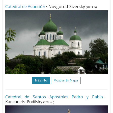
Catedral de Asunción
• Novgorod-Siversky
(403 km)
Más Info
Mostrar En Mapa
Catedral de Santos Apóstoles Pedro y Pablo
•
Kamianets-Podilsky
(200 km)