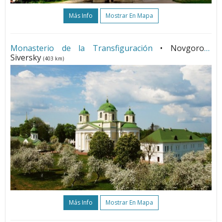
Más Info
Mostrar En Mapa
Monasterio de la Transfiguración
• Novgorod-
Siversky
(403 km)
Más Info
Mostrar En Mapa