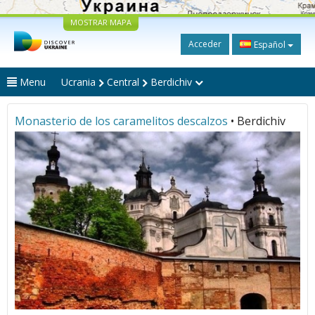
MOSTRAR MAPA
Acceder
Español
Menu
Ucrania
Central
Berdichiv
Monasterio de los caramelitos descalzos
• Berdichiv