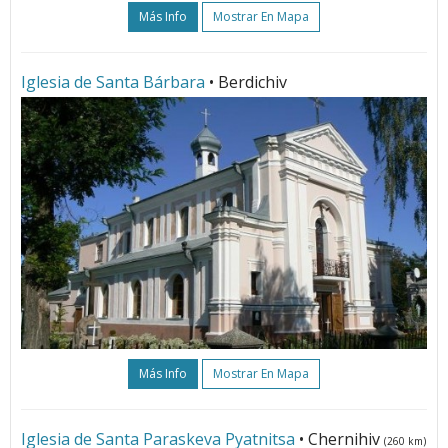
Más Info
Mostrar En Mapa
Iglesia de Santa Bárbara
• Berdichiv
Más Info
Mostrar En Mapa
Iglesia de Santa Paraskeva Pyatnitsa
• Chernihiv
(260 km)