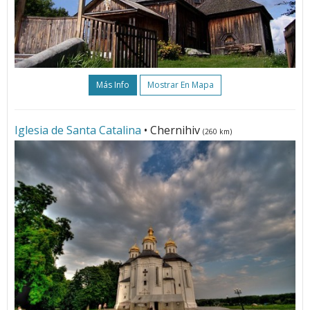
Más Info
Mostrar En Mapa
Iglesia de Santa Catalina
• Chernihiv
(260 km)