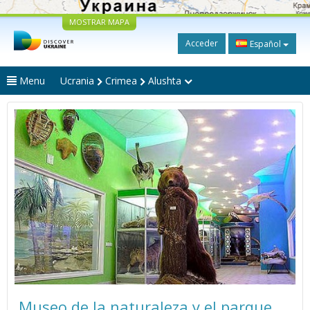
MOSTRAR MAPA
Acceder
Español
Menu
Ucrania
Crimea
Alushta
Museo de la naturaleza y el parque