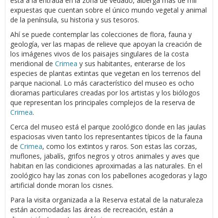
está a la entrada en la zona de vedado, alberga más de mil
expuestas que cuentan sobre el único mundo vegetal y animal
de la península, su historia y sus tesoros.
Ahí se puede contemplar las colecciones de flora, fauna y
geología, ver las mapas de relieve que apoyan la creación de
los imágenes vivos de los paisajes singulares de la costa
meridional de
Crimea
y sus habitantes, enterarse de los
especies de plantas extintas que vegetan en los terrenos del
parque nacional. Lo más característico del museo es ocho
dioramas particulares creadas por los artistas y los biólogos
que representan los principales complejos de la reserva de
Crimea
.
Cerca del museo está el parque zoológico donde en las jaulas
espaciosas viven tanto los representantes típicos de la fauna
de
Crimea
, como los extintos y raros. Son estas las corzas,
muflones, jabalís, grifos negros y otros animales y aves que
habitan en las condiciones aproximadas a las naturales. En el
zoológico hay las zonas con los pabellones acogedoras y lago
artificial donde moran los cisnes.
Para la visita organizada a la Reserva estatal de la naturaleza
están acomodadas las áreas de recreación, están a