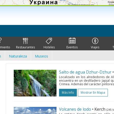
imiento
Restaurantes
Hoteles
Eventos
Viajes
n
Naturaleza
Museos
Salto de agua Dzhur-Dzhur
Localizado en los alrededores de Al
encuentra en un desfiladero Japjal q
Crimea. Además del carácter pintoresc
Más Info
Mostrar En Mapa
Volcanes de lodo
• Kerch
(245 