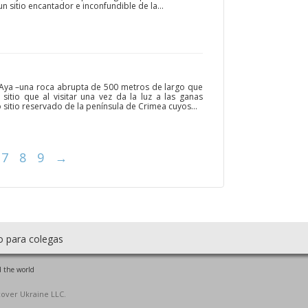
n sitio encantador e inconfundible de la...
Aya –una roca abrupta de 500 metros de largo que
sitio que al visitar una vez da la luz a las ganas
o sitio reservado de la península de Crimea cuyos...
7
8
9
→
o para colegas
 the world
cover Ukraine LLC.