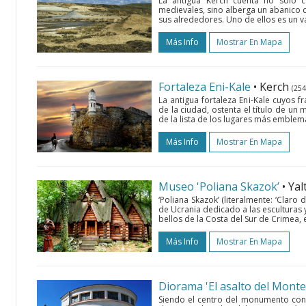
La antigua Kerch cuenta no sólo co
medievales, sino alberga un abanico 
sus alrededores. Uno de ellos es un va
Más Info
Mostrar En Mapa
Fortaleza Eni-Kale
• Kerch
(254
La antigua fortaleza Eni-Kale cuyos 
de la ciudad, ostenta el título de un
de la lista de los lugares más emblem
Más Info
Mostrar En Mapa
Museo 'Poliana Skazok’
• Ya
‘Poliana Skazok’ (literalmente: ‘Claro
de Ucrania dedicado a las esculturas y
bellos de la Costa del Sur de Crimea, e
Más Info
Mostrar En Mapa
Diorama 'El asalto del Monte
Siendo el centro del monumento con