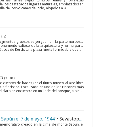
n las ruinas viejas, túmulos reales y fortalezas
de los destacados lugares naturales, emplazados en
lle de los volcanes de lodo, alojados a 8...
 km)
fragmentos gruesos se yerguen en la parte noroeste
 monumento valioso de la arquitectura y forma parte
áticos de Kerch. Una plaza fuerte formidable que...
lta
(99 km)
 de cuentos de hadas’) es el único museo al aire libre
 la florística. Localizado en uno de los rincones más
l claro se encuentra en un linde del bosque, a pie...
 Sapún el 7 de mayo, 1944'
• Sevastopol
(75 km)
memorativo creado en la cima de monte Sapún, el