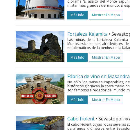
diorama 'El asalto del Monte Sapún 
militar más grandes del mundo. El esp
Más Info
Mostrar En Mapa
Fortaleza Kalamita
• Sevasto
Las ruinas de la fortaleza Kalamit
Monostirska en los alrededores de
emblemáticos de la península, la Kal
Más Info
Mostrar En Mapa
Fábrica de vino en Masandra
No sólo los paisajes impecables, na
históricos glorifican la costa meridio
son famosos alrededor del mundo. Ya m
Más Info
Mostrar En Mapa
Cabo Fiolent
• Sevastopol
(79 
El cabo Fiolent cuyas rocas severas 
para unos kilómetros entre Sevastop