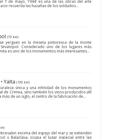
el 7 de mayo, 1944' es una de las obras del arte
acio recuerda las hazañas de los soldados...
pol
(70 km)
a se yerguen en la meseta pintoresca de la monte
 Sevatopol. Considerado uno de los lugares más
amita es uno de los monumentos más interesantes...
• Yalta
(100 km)
turaleza única y una infinidad de los monumentos
nal de Crimea, sino también los vinos producidos allí
ás de un siglo, el centro de la fabricación de...
km)
sobresalen encima del espejo del mar y se extienden
ol y Balaclava, ocupa el lugar especial entre las