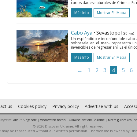
curiosidades naturales de Crimea. Es u
Más Info
Mostrar En Mapa
Cabo Aya
• Sevastopol
(90 km)
Un espléndido e inconfundible cabo 
sobresale en el mar– representa un 
invencibles de regresar ahí. Es el únic
Más Info
Mostrar En Mapa
←
1
2
3
4
5
6
act us
Cookies policy
Privacy policy
Advertise with us
Acces
royectos:
About Singapore
|
Vladivostok hotels
|
Ukraine National cuisine
|
Metro guides around
© 2026 Discover Ukraine. All right reserved.
ite may be reproduced without our written permission. The website is owned by Dis