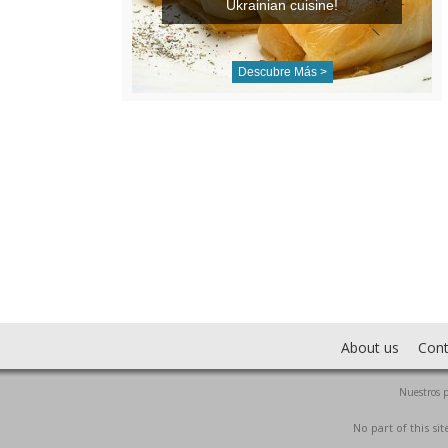
Ukrainian cuisine!
Descubre Más >
About us
Cont
Nuestros p
No part of this s