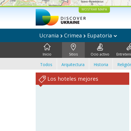
MOSTRAR MAPA
Ucrania
Crimea
Eupatoria
Inicio
Sitios
Ocio activo
Entreten
Todos
Arquitectura
Historia
Religió
Los hoteles mejores