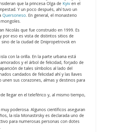
nsideran que la princesa Olga de
Kyiv
en el
mpestad. Y un poco después, ahí tuvo un
 a
Quersoneso
. En general, el monasterio
s mongoles.
San Nicolás que fue construido en 1999. Es
 por eso es vista de distintos sitios de
a, sino de la ciudad de Dnipropetrovsk en
la con la orilla. En la parte urbana está
amorados y el árbol de felicidad, forjado de
aparición de tales símbolos al lado del
ados candados de felicidad ahí y las llaves
o unen sus corazones, almas y destinos para
e llegar en el teleférico y, al mismo tiempo,
a muy poderosa. Algunos científicos aseguran
ños, la isla Monastirsky es declarada uno de
tractivo para numerosas personas con dotes
.