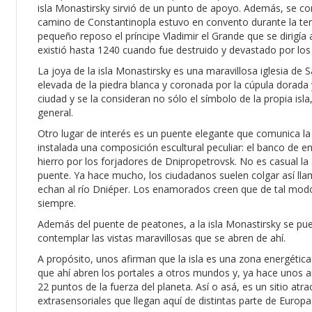
isla Monastirsky sirvió de un punto de apoyo. Además, se co
camino de Constantinopla estuvo en convento durante la te
pequeño reposo el príncipe Vladimir el Grande que se dirigía
existió hasta 1240 cuando fue destruido y devastado por lo
La joya de la isla Monastirsky es una maravillosa iglesia de 
elevada de la piedra blanca y coronada por la cúpula dorada y
ciudad y se la consideran no sólo el símbolo de la propia isl
general.
Otro lugar de interés es un puente elegante que comunica la is
instalada una composición escultural peculiar: el banco de en
hierro por los forjadores de Dnipropetrovsk. No es casual la 
puente. Ya hace mucho, los ciudadanos suelen colgar así llam
echan al río Dniéper. Los enamorados creen que de tal mod
siempre.
Además del puente de peatones, a la isla Monastirsky se pued
contemplar las vistas maravillosas que se abren de ahí.
A propósito, unos afirman que la isla es una zona energétic
que ahí abren los portales a otros mundos y, ya hace unos a
22 puntos de la fuerza del planeta. Así o asá, es un sitio a
extrasensoriales que llegan aquí de distintas parte de Europa