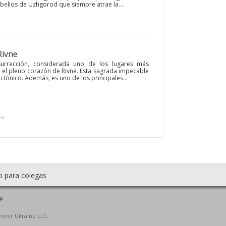
bellos de Uzhgorod que siempre atrae la...
Rivne
surrección, considerada uno de los lugares más
n el pleno corazón de Rivne. Esta sagrada impecable
ectónico. Además, es uno de los principales...
→
o para colegas
p
cover Ukraine LLC.