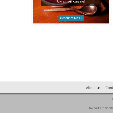
Ukrainian cuisine!
Descubre Más >
About us
Cont
No part of this s