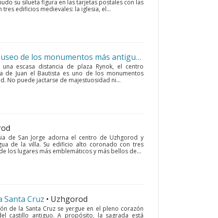
udo su silueta figura en las tarjetas postales con las
tres edificios medievales: la iglesia, el...
Iglesia de Juan el Bautista (Museo de los monumentos más antiguos de Lviv)
• Lviv
a una escasa distancia de plaza Rynok, el centro
sia de Juan el Bautista es uno de los monumentos
ad. No puede jactarse de majestuosidad ni...
rod
sia de San Jorge adorna el centro de Uzhgorod y
ua de la villa. Su edificio alto coronado con tres
de los lugares más emblemáticos y más bellos de...
la Santa Cruz
• Uzhgorod
ión de la Santa Cruz se yergue en el pleno corazón
del castillo antiguo. A propósito, la sagrada está