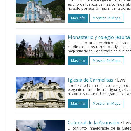
El edificio claro y elegante de la Cate
es uno de los iconos más considerab
no sólo por sus formas encantadoras, 
Más Info
Mostrar En Mapa
Monasterio y colegio jesuita
El conjunto arquitectónico del Mona
católica de dos torres y adyacentes
majestuosidad. Localizado en el pleno 
Más Info
Mostrar En Mapa
Iglesia de Carmelitas
• Lviv
Localizado fuera del caso antiguo de 
elegante recinto de la antigua iglesia
histórico y cultural. Una grandiosa sa
Más Info
Mostrar En Mapa
Catedral de la Asunsión
• Lvi
El conjunto inmejorable de la Cat