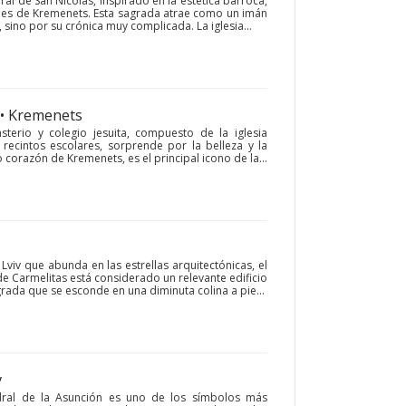
dral de San Nicolás, inspirado en la estética barroca,
les de Kremenets. Esta sagrada atrae como un imán
sino por su crónica muy complicada. La iglesia...
• Kremenets
sterio y colegio jesuita, compuesto de la iglesia
 recintos escolares, sorprende por la belleza y la
corazón de Kremenets, es el principal icono de la...
Lviv que abunda en las estrellas arquitectónicas, el
 de Carmelitas está considerado un relevante edificio
grada que se esconde en una diminuta colina a pie...
v
edral de la Asunción es uno de los símbolos más