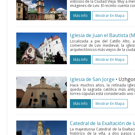
vistosos de la Ciudad Vieja. Muy a men
imágenes de Lviv. El recinto cuenta con 
Más Info
Mostrar En Mapa
Localizada a pie del Catillo Alto, 
comercial de Lviv medieval, la igle
arquitectónicos más viejos de la ciud
Más Info
Mostrar En Mapa
Iglesia de San Jorge
• Uzhgo
Hace muchos años, la refinada Igle
queda la sagrada católica más antig
torres-cúpulas está considerado uno 
Más Info
Mostrar En Mapa
Catedral de la Exaltación de 
La majestuosa Catedral de la Exaltac
histórico de la villa, a dos pasos 