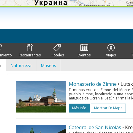
imiento
Restaurantes
Hoteles
Eventos
Viajes
n
Naturaleza
Museos
Monasterio de Zimne
• Lutsk
El monasterio de Zimne del Monte S
pueblo Zimne, localizado a una esca
antiguos de Ucrania. Según afirma la l
Más Info
Mostrar En Mapa
Сatedral de San Nicolás
• Kr