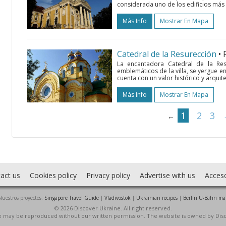
considerada uno de los edificios más 
Más Info
Mostrar En Mapa
Catedral de la Resurección
• 
La encantadora Catedral de la Re
emblemáticos de la villa, se yergue e
cuenta con un valor histórico y arquit
Más Info
Mostrar En Mapa
1
2
3
←
act us
Cookies policy
Privacy policy
Advertise with us
Acces
Nuestros proyectos:
Singapore Travel Guide
|
Vladivostok
|
Ukrainian recipes
|
Berlin U-Bahn ma
© 2026 Discover Ukraine. All right reserved.
ite may be reproduced without our written permission. The website is owned by Dis