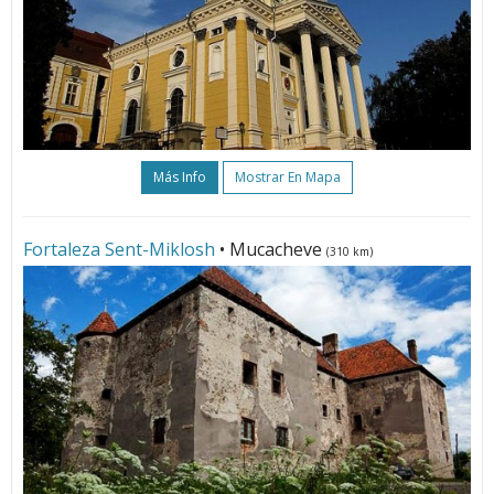
Más Info
Mostrar En Mapa
Fortaleza Sent-Miklosh
• Mucacheve
(310 km)