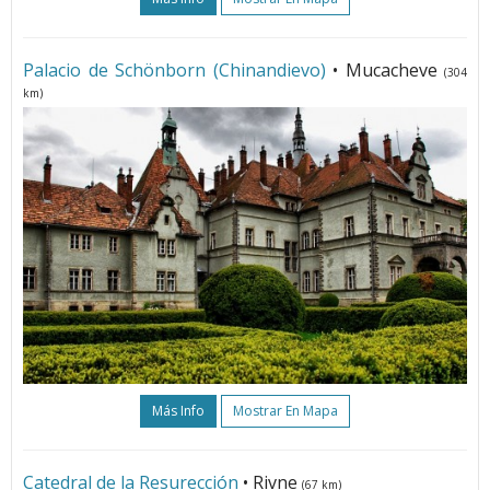
Palacio de Schönborn (Chinandievo)
• Mucacheve
(304
km)
Más Info
Mostrar En Mapa
Catedral de la Resurección
• Rivne
(67 km)