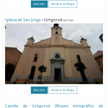
Más Info
Mostrar En Mapa
Iglesia de San Jorge
• Uzhgorod
(321 km)
Más Info
Mostrar En Mapa
Сastillo de Uzhgorod (Museo etnográfico de