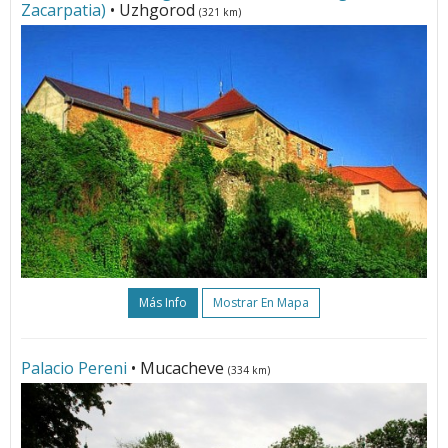
Zacarpatia)
• Uzhgorod
(321 km)
Más Info
Mostrar En Mapa
Palacio Pereni
• Mucacheve
(334 km)