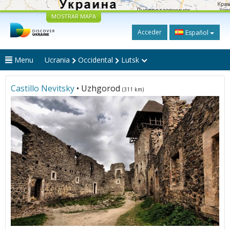
MOSTRAR MAPA
Acceder
Español
Menu
Ucrania
Occidental
Lutsk
Castillo Nevitsky
• Uzhgorod
(311 km)