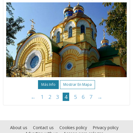
Más Info
Mostrar En Mapa
←
1
2
3
4
5
6
7
→
About us
Contact us
Cookies policy
Privacy policy