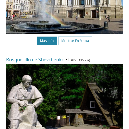
Más Info
Mostrar En Mapa
Bosquecillo de Shevchenko
• Lviv
(135 km)