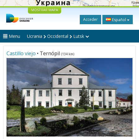
MOSTRAR MAPA
Acceder
Español
Menu
Ucrania
Occidental
Lutsk
Castillo viejo
• Ternópil
(134 km)