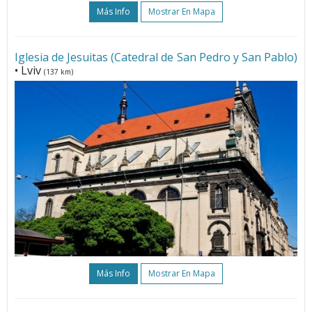
Más Info
Mostrar En Mapa
Iglesia de Jesuitas (Catedral de San Pedro y San Pablo)
• Lviv
(137 km)
Más Info
Mostrar En Mapa