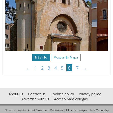
Más Info
Mostrar En Mapa
←
1
2
3
4
5
6
7
→
About us
Contact us
Cookies policy
Privacy policy
Advertise with us
Acceso para colegas
Nuestros proyectos:
About Singapore
|
Vladivostok
|
Ukrainian recipes
|
Paris Metro Map