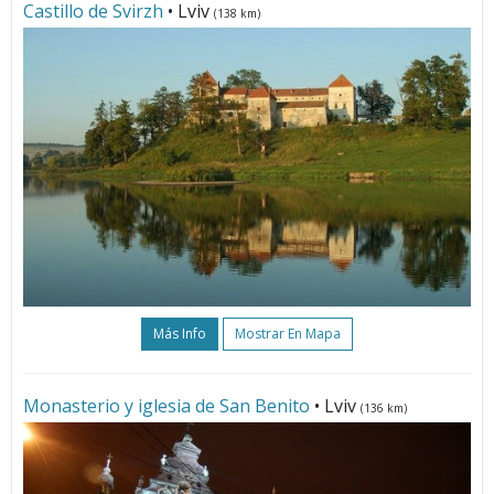
Castillo de Svirzh
• Lviv
(138 km)
Más Info
Mostrar En Mapa
Monasterio y iglesia de San Benito
• Lviv
(136 km)