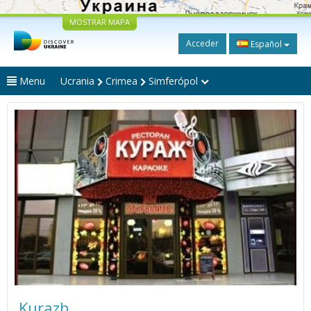
MOSTRAR MAPA
Acceder
Español
Menu
Ucrania
Crimea
Simferópol
Kurazh