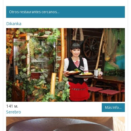
Otros restaurantes cercanos...
Dikanka
141 м.
Más Info...
Serebro