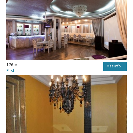
176 м.
Más Info...
First