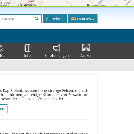
Anmelden
Deutsch
tter
Info
Empfehlungen
Artikel
l
 Kap Fiolent, wessen hohe strenge Felsen, die sich
h auftürmen, auf einige Kilometer von Sewastopol
esonderen Platz ein. Es ist eines der...
gen