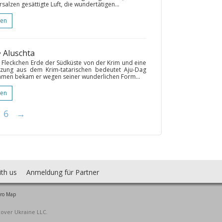
lzen gesättigte Luft, die wundertätigen...
gen
• Aluschta
e Fleckchen Erde der Südküste von der Krim und eine
tzung aus dem Krim-tatarischen bedeutet Aju-Dag
Namen bekam er wegen seiner wunderlichen Form...
gen
6
→
ith us
Anmeldung für Partner
ro Map
cover Ukraine LLC.