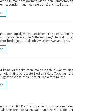
lsamen Klima, dem warmen Meer, den komfortablen
ime, sondern auch weil sie der südlichste Punkt...
gen
eines der attraktivsten Fleckchen Erde der Südküste
ird ihr Name wie „die Mittelsiedlung“ übersetzt und
chor bedingt: es ist als ob zwischen zwei anderen...
gen
ki keine Architekturdenkmäler, doch bewahrte das
 – die antike befestigte Siedlung Kara-Tobe auf, die
r ganzen Westlichen Krim ist. Die altertümliche...
gen
hen Küste der Krimhalbinsel liegt, ist wie einer der
 Ukraine breit bekannt. Das günstige Klima, die mit