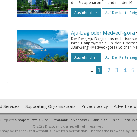
den Steppenaromen und mit den Meersa
Ausführlicher
Auf Der Karte Zei
Aju-Dag oder Medved'-gora
Der Berg Aju-Dag ist das malerischst
ihrer Hauptsymbole. In der Überse
„Bär-Berg“ (Medved‘-gora). Solchen 
Ausführlicher
Auf Der Karte Zei
1
2
3
4
5
←
d Services
Supporting Organisations
Privacy policy
Advertise w
 Projekte:
Singapore Travel Guide
|
Restaurants in Vladivostok
|
Ukrainian Cuisine
|
Rome Met
© 2026 Discover Ukraine. All right reserved.
ite may be reproduced without our written permission. The website is owned by Dis