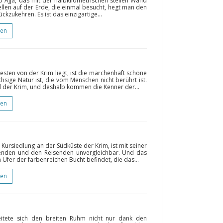
 Ajja, das mit der halbkilometrischen steilen Wand
ellen auf der Erde, die einmal besucht, hegt man den
kzukehren. Es ist das einzigartige...
gen
esten von der Krim liegt, ist die märchenhaft schöne
hsige Natur ist, die vom Menschen nicht berührt ist.
il der Krim, und deshalb kommen die Kenner der...
gen
Kursiedlung an der Südküste der Krim, ist mit seiner
henden und den Reisenden unvergleichbar. Und das
m Ufer der farbenreichen Bucht befindet, die das...
gen
eitete sich den breiten Ruhm nicht nur dank den