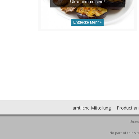
Ukrainian cuisine!
Entdecke Mehr >
amtliche Mitteilung
Product an
Unsere
No part of this s