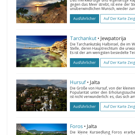
Das merkwürdige und eigenartige Kap
gegen das Meer strebt, ist eine der St
unüberwindlichen Wunsch, wieder zurüc
Ausführlicher
Auf Der Karte Zei
Tarchankut
• Jewpatorija
Die Tarchankutskij Halbinsel, die im W
Stelle, deren Hauptreichtum die urwüc
Es ist der am wenigsten besiedelte Te
Ausführlicher
Auf Der Karte Zei
Hursuf
• Jalta
Die Größe von Hursuf, von der kleinen 
Popularität unter den Erholungssuc
ist nicht verwunderlich: es, das sich a
Ausführlicher
Auf Der Karte Zei
Foros
• Jalta
Die kleine Kursiedlung Foros erarb