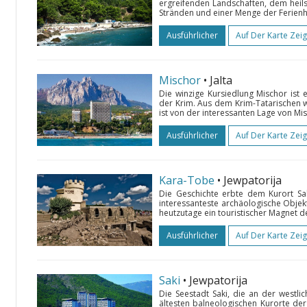
ergreifenden Landschaften, dem hei
Stränden und einer Menge der Ferienhe
Ausführlicher
Auf Der Karte Zei
Mischor
• Jalta
Die winzige Kursiedlung Mischor ist 
der Krim. Aus dem Krim-Tatarischen w
ist von der interessanten Lage von Mis
Ausführlicher
Auf Der Karte Zei
Kara-Tobe
• Jewpatorija
Die Geschichte erbte dem Kurort Sa
interessanteste archäologische Objekt
heutzutage ein touristischer Magnet de
Ausführlicher
Auf Der Karte Zei
Saki
• Jewpatorija
Die Seestadt Saki, die an der westlic
ältesten balneologischen Kurorte der