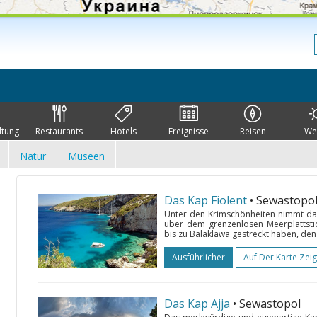
ltung
Restaurants
Hotels
Ereignisse
Reisen
We
Natur
Museen
Das Kap Fiolent
• Sewastopo
Unter den Krimschönheiten nimmt das
über dem grenzenlosen Meerplattstic
bis zu Balaklawa gestreckt haben, den b
Ausführlicher
Auf Der Karte Zei
Das Kap Ajja
• Sewastopol