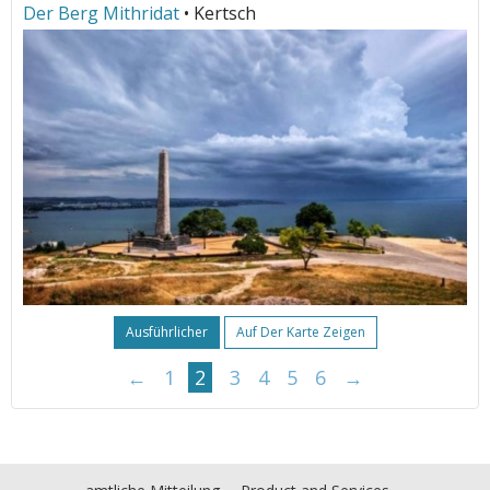
Der Berg Mithridat
• Kertsch
Ausführlicher
Auf Der Karte Zeigen
←
1
2
3
4
5
6
→