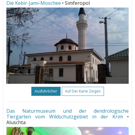
Die Kebir-Jami-Moschee
• Simferopol
Ausführlicher
Auf Der Karte Zeigen
Das Naturmuseum und der dendrologische
Tiergarten vom Wildschutzgebiet in der Krim
•
Aluschta