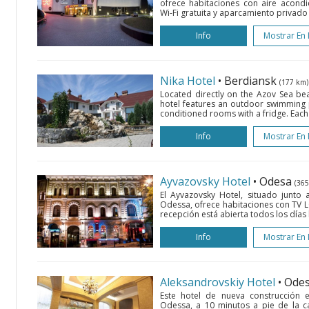
ofrece habitaciones con aire acond
Wi-Fi gratuita y aparcamiento privado 
Info
Mostrar En
Nika Hotel
• Berdiansk
(177 km)
Located directly on the Azov Sea bea
hotel features an outdoor swimming p
conditioned rooms with a fridge. Each 
Info
Mostrar En
Ayvazovsky Hotel
• Odesa
(365
El Ayvazovsky Hotel, situado junto 
Odessa, ofrece habitaciones con TV LC
recepción está abierta todos los días 
Info
Mostrar En
Aleksandrovskiy Hotel
• Ode
Este hotel de nueva construcción 
Odessa, a 10 minutos a pie de la ca