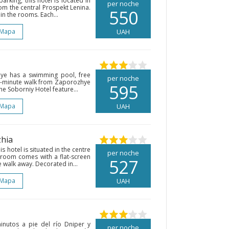
arking, this hotel is located in
per noche
rom the central Prospekt Lenina.
550
 in the rooms. Each...
 Mapa
UAH
hye has a swimming pool, free
per noche
 a 5-minute walk from Zaporozhye
595
e Soborniy Hotel feature...
 Mapa
UAH
zhia
is hotel is situated in the centre
per noche
 room comes with a flat-screen
527
e walk away. Decorated in...
 Mapa
UAH
inutos a pie del río Dniper y
per noche