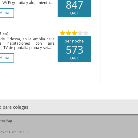
847
Wi-Fi gratuita y alojamiento...
 Mapa
UAH
5 km)
 de Odessa, en la amplia calle
per noche
ce habitaciones con aire
573
 TV de pantalla plana y set...
 Mapa
UAH
→
o para colegas
tro Map
cover Ukraine LLC.