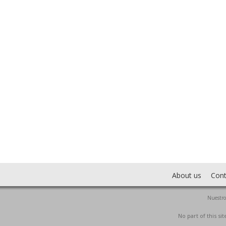
About us
Cont
Nuestro
No part of this s