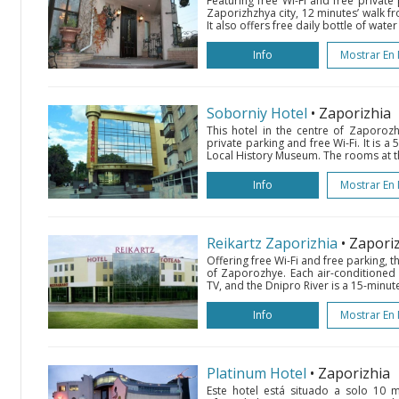
Featuring free Wi-Fi and free private p
Zaporizhzhya city, 12 minutes’ walk f
It also offers free daily bottle of water
Info
Mostrar En
Soborniy Hotel
• Zaporizhia
This hotel in the centre of Zaporoz
private parking and free Wi-Fi. It is
Local History Museum. The rooms at th
Info
Mostrar En
Reikartz Zaporizhia
• Zapori
Offering free Wi-Fi and free parking, th
of Zaporozhye. Each air-conditioned
TV, and the Dnipro River is a 15-minut
Info
Mostrar En
Platinum Hotel
• Zaporizhia
Este hotel está situado a solo 10 m