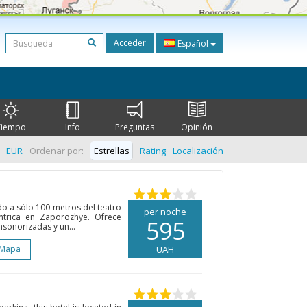
Acceder
Español
Tiempo
Info
Preguntas
Opinión
EUR
Ordenar por:
Estrellas
Rating
Localización
do a sólo 100 metros del teatro
per noche
ntrica en Zaporozhye. Ofrece
595
nsonorizadas y un...
 Mapa
UAH