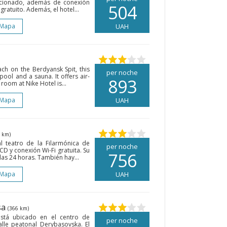
icionado, además de conexión
504
gratuito. Además, el hotel...
 Mapa
UAH
ch on the Berdyansk Spit, this
per noche
ool and a sauna. It offers air-
893
room at Nike Hotel is...
 Mapa
UAH
 km)
al teatro de la Filarmónica de
per noche
D y conexión Wi-Fi gratuita. Su
756
las 24 horas. También hay...
 Mapa
UAH
sa
(366 km)
está ubicado en el centro de
per noche
lle peatonal Derybasovska. El