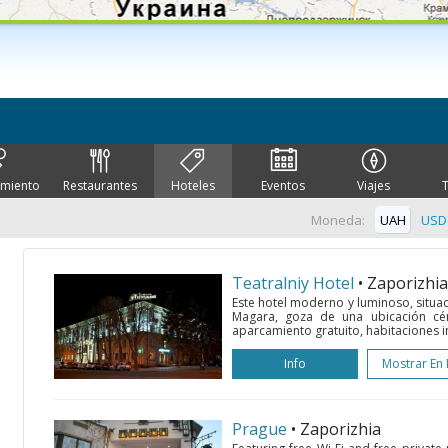
imiento
Restaurantes
Hoteles
Eventos
Viajes
Moneda:
UAH
USD
Teatralniy Hotel
• Zaporizhia
Este hotel moderno y luminoso, situa
Magara, goza de una ubicación cé
aparcamiento gratuito, habitaciones i
Info
Mostrar En
Prague
• Zaporizhia