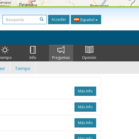
Acceder
Español
Tiempo
Info
Preguntas
Opinión
нг
Tiempo
Más Info
Más Info
Más Info
Más Info