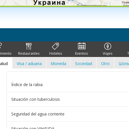
imiento
Restaurantes
Hoteles
Eventos
Viajes
alud
Visa / aduana
Moneda
Sociedad
Otro
Шопи
Índice de la rabia
Situación con tuberculosis
Seguridad del agua corriente
Situación con VIH/SIDA