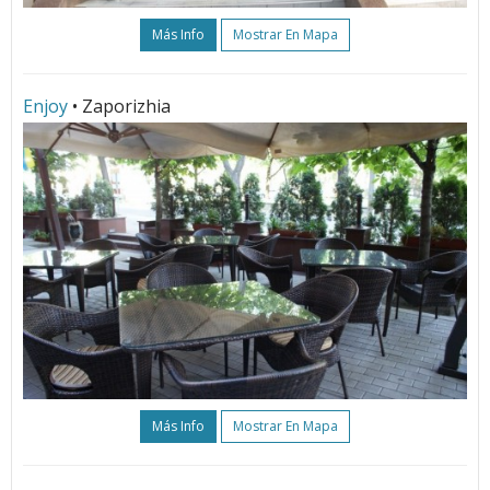
Más Info
Mostrar En Mapa
Enjoy
• Zaporizhia
Más Info
Mostrar En Mapa