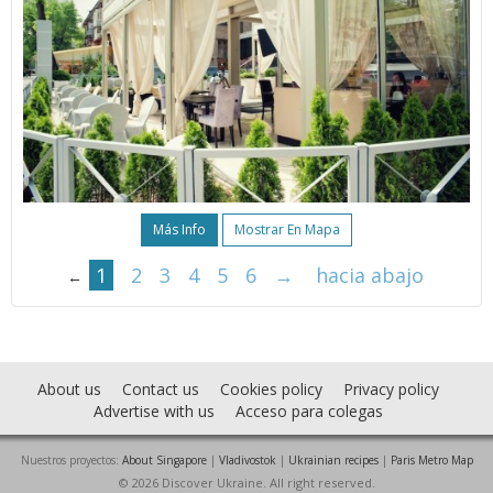
Más Info
Mostrar En Mapa
1
2
3
4
5
6
→
hacia abajo
←
About us
Contact us
Cookies policy
Privacy policy
Advertise with us
Acceso para colegas
Nuestros proyectos:
About Singapore
|
Vladivostok
|
Ukrainian recipes
|
Paris Metro Map
© 2026 Discover Ukraine. All right reserved.