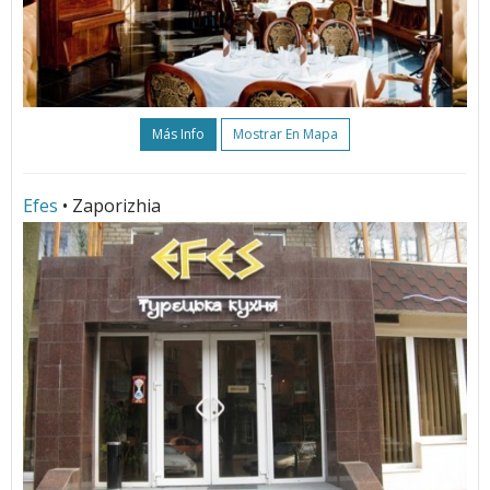
Más Info
Mostrar En Mapa
Efes
• Zaporizhia