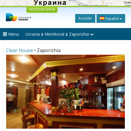
MOSTRAR MAPA
Acceder
Español
Menu
Ucrania
Meridional
Zaporizhia
Clear House
• Zaporizhia