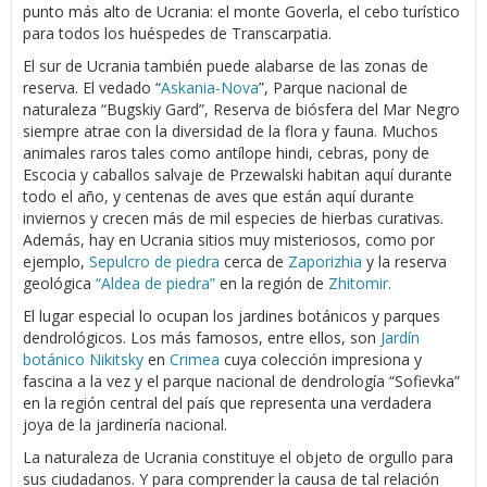
punto más alto de Ucrania: el monte Goverla, el cebo turístico
para todos los huéspedes de Transcarpatia.
El sur de Ucrania también puede alabarse de las zonas de
reserva. El vedado “
Askania-Nova
”, Parque nacional de
naturaleza “Bugskiy Gard”, Reserva de biósfera del Mar Negro
siempre atrae con la diversidad de la flora y fauna. Muchos
animales raros tales como antílope hindi, cebras, pony de
Escocia y caballos salvaje de Przewalski habitan aquí durante
todo el año, y centenas de aves que están aquí durante
inviernos y crecen más de mil especies de hierbas curativas.
Además, hay en Ucrania sitios muy misteriosos, como por
ejemplo,
Sepulcro de piedra
cerca de
Zaporizhia
y la reserva
geológica
“Aldea de piedra”
en la región de
Zhitomir
.
El lugar especial lo ocupan los jardines botánicos y parques
dendrológicos. Los más famosos, entre ellos, son
Jardín
botánico Nikitsky
en
Crimea
cuya colección impresiona y
fascina a la vez y el parque nacional de dendrología “Sofievka”
en la región central del país que representa una verdadera
joya de la jardinería nacional.
La naturaleza de Ucrania constituye el objeto de orgullo para
sus ciudadanos. Y para comprender la causa de tal relación