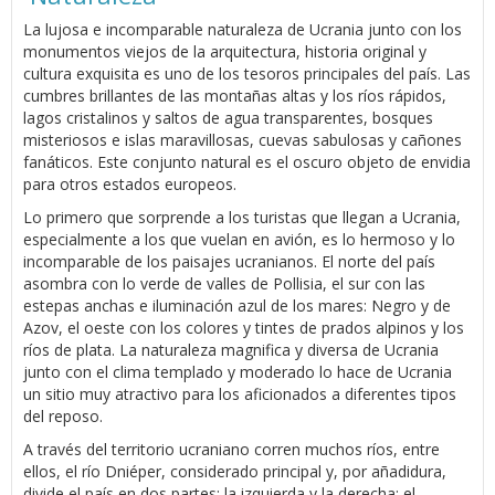
La lujosa e incomparable naturaleza de Ucrania junto con los
monumentos viejos de la arquitectura, historia original y
cultura exquisita es uno de los tesoros principales del país. Las
cumbres brillantes de las montañas altas y los ríos rápidos,
lagos cristalinos y saltos de agua transparentes, bosques
misteriosos e islas maravillosas, cuevas sabulosas y cañones
fanáticos. Este conjunto natural es el oscuro objeto de envidia
para otros estados europeos.
Lo primero que sorprende a los turistas que llegan a Ucrania,
especialmente a los que vuelan en avión, es lo hermoso y lo
incomparable de los paisajes ucranianos. El norte del país
asombra con lo verde de valles de Pollisia, el sur con las
estepas anchas e iluminación azul de los mares: Negro y de
Azov, el oeste con los colores y tintes de prados alpinos y los
ríos de plata. La naturaleza magnifica y diversa de Ucrania
junto con el clima templado y moderado lo hace de Ucrania
un sitio muy atractivo para los aficionados a diferentes tipos
del reposo.
A través del territorio ucraniano corren muchos ríos, entre
ellos, el río Dniéper, considerado principal y, por añadidura,
divide el país en dos partes: la izquierda y la derecha; el