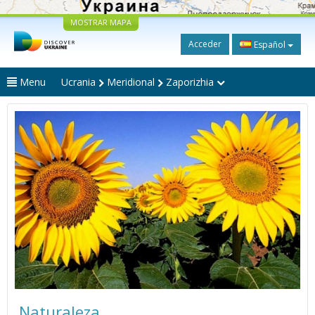
MOSTRAR MAPA
Acceder
Español
Menu
Ucrania
Meridional
Zaporizhia
Naturaleza