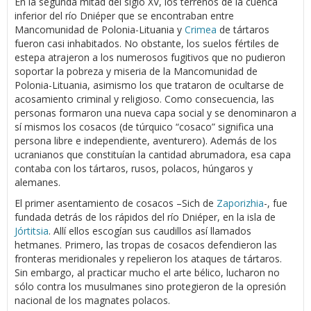
En la segunda mitad del siglo XV, los terrenos de la cuenca
inferior del río Dniéper que se encontraban entre
Mancomunidad de Polonia-Lituania y
Crimea
de tártaros
fueron casi inhabitados. No obstante, los suelos fértiles de
estepa atrajeron a los numerosos fugitivos que no pudieron
soportar la pobreza y miseria de la Mancomunidad de
Polonia-Lituania, asimismo los que trataron de ocultarse de
acosamiento criminal y religioso. Como consecuencia, las
personas formaron una nueva capa social y se denominaron a
sí mismos los cosacos (de túrquico “cosaco” significa una
persona libre e independiente, aventurero). Además de los
ucranianos que constituían la cantidad abrumadora, esa capa
contaba con los tártaros, rusos, polacos, húngaros y
alemanes.
El primer asentamiento de cosacos –Sich de
Zaporizhia
-, fue
fundada detrás de los rápidos del río Dniéper, en la isla de
Jórtitsia
. Allí ellos escogían sus caudillos así llamados
hetmanes. Primero, las tropas de cosacos defendieron las
fronteras meridionales y repelieron los ataques de tártaros.
Sin embargo, al practicar mucho el arte bélico, lucharon no
sólo contra los musulmanes sino protegieron de la opresión
nacional de los magnates polacos.