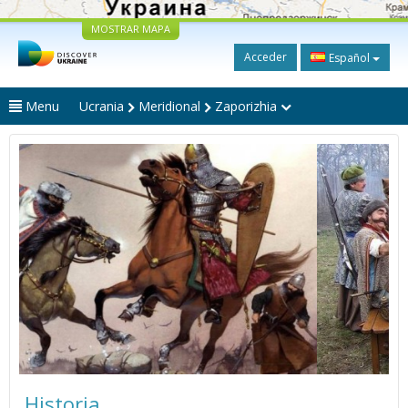
MOSTRAR MAPA
Acceder
Español
Menu
Ucrania
Meridional
Zaporizhia
Historia