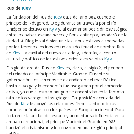
Rus de
Kiev
La fundación del Rus de
Kiev
data del año 882 cuando el
príncipe de Nóvgorod, Oleg durante su travesía por el río
Dniéper se detuvo en
Kyiv
y, al estimar su posición estratégica
entre los países escandinavos y Constantinopla, apoderó de la
ciudad. A Oleg le salió bien unir las tribus eslavas dispersadas
por los terrenos vecinos en un estado feudal de nombre Rus
de
Kiev
. La capital del nuevo estado y, además, el centro
cultural y político de los eslavos orientales se hizo
Kyiv
.
El siglo de oro del Rus de
Kiev
es, claro, el siglo X, el período
del reinado del príncipe Vladimir el Grande. Durante su
gobernación, los terrenos se extendieron del mar Báltico
hasta el Volga y la economía fue asegurada por el comercio
activo, ya que el estado antiguo se encontraba en la famosa
ruta de los varegos a los griegos. Tal posición acertada del
Rus de
Kiev
le apoyó las relaciones firmes tanto políticas
como económicas con los países de Europa occidental. Para
fortalecer la unidad del estado y aumentar su influencia en la
arena internacional, el príncipe Vladimir el Grande en 988
bautizó el cristianismo y le convirtió en una religión principal
del Rus.