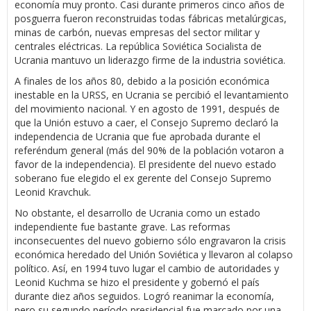
economía muy pronto. Casi durante primeros cinco años de
posguerra fueron reconstruidas todas fábricas metalúrgicas,
minas de carbón, nuevas empresas del sector militar y
centrales eléctricas. La república Soviética Socialista de
Ucrania mantuvo un liderazgo firme de la industria soviética.
A finales de los años 80, debido a la posición económica
inestable en la URSS, en Ucrania se percibió el levantamiento
del movimiento nacional. Y en agosto de 1991, después de
que la Unión estuvo a caer, el Consejo Supremo declaró la
independencia de Ucrania que fue aprobada durante el
referéndum general (más del 90% de la población votaron a
favor de la independencia). El presidente del nuevo estado
soberano fue elegido el ex gerente del Consejo Supremo
Leonid Kravchuk.
No obstante, el desarrollo de Ucrania como un estado
independiente fue bastante grave. Las reformas
inconsecuentes del nuevo gobierno sólo engravaron la crisis
económica heredado del Unión Soviética y llevaron al colapso
político. Así, en 1994 tuvo lugar el cambio de autoridades y
Leonid Kuchma se hizo el presidente y gobernó el país
durante diez años seguidos. Logró reanimar la economía,
pero su segundo período presidencial fue marcado por una