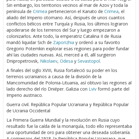
Sin embargo, los territorios vecinos al mar de Azov y toda la
península de
Crimea
pertenecieron el Kanato de
Crimea
, el
aliado del Imperio otomano. Así, después de unos cuantos
conflictos bélicos entre Turquía y Rusia, los últimos lograron
apoderarse de los terrenos del Sur y luego empezaron a
colonizarlos. Ante todo, la emperatriz Catalina II de Rusia
mandó liquidar Sich de
Zaporizhia
y ordenó a su favorito
Gregorio Potemkin explorar esas regiones para poder fundar
ahí las ciudades nuevas. Así, merced a él, allí surgieron
Dnipropetrovsk,
Nikolaev
,
Odesa
y
Sevastopol
.
A finales del siglo XVIII, Rusia fortaleció su poder en los
terrenos ucranianos a causa de la división de la
Mancomunidad de Polonia-Lituania, así obtuvo las regiones al
lado derecho del río Dniéper. Galizia con
Lviv
formó parte del
Imperio austriaco.
Guerra civil. República Popular Ucraniana y República Popular
de Ucrania Occidental
La Primera Guerra Mundial y la revolución en Rusia cuyo
resultado fue la caída de la monarquía, todo ello representaba
una oportunidad de oro para obtener una deseada soberanía.
A comienzos del 1918, la República Popular Ucraniana, que