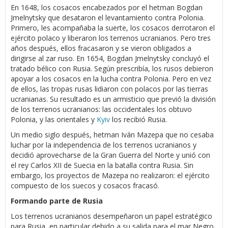
En 1648, los cosacos encabezados por el hetman Bogdan
Jmelnytsky que desataron el levantamiento contra Polonia.
Primero, les acompañaba la suerte, los cosacos derrotaron el
ejército polaco y liberaron los terrenos ucranianos. Pero tres
años después, ellos fracasaron y se vieron obligados a
dirigirse al zar ruso. En 1654, Bogdan Jmelnytsky concluyó el
tratado bélico con Rusia. Según prescribía, los rusos debieron
apoyar a los cosacos en la lucha contra Polonia. Pero en vez
de ellos, las tropas rusas lidiaron con polacos por las tierras
ucranianas. Su resultado es un armisticio que previó la división
de los terrenos ucranianos: las occidentales los obtuvo
Polonia, y las orientales y
Kyiv
los recibió Rusia.
Un medio siglo después, hetman Iván Mazepa que no cesaba
luchar por la independencia de los terrenos ucranianos y
decidió aprovecharse de la Gran Guerra del Norte y unió con
el rey Carlos XII de Suecia en la batalla contra Rusia. Sin
embargo, los proyectos de Mazepa no realizaron: el ejército
compuesto de los suecos y cosacos fracasó.
Formando parte de Rusia
Los terrenos ucranianos desempeñaron un papel estratégico
para Rusia, en particular debido a su salida para el mar Negro.