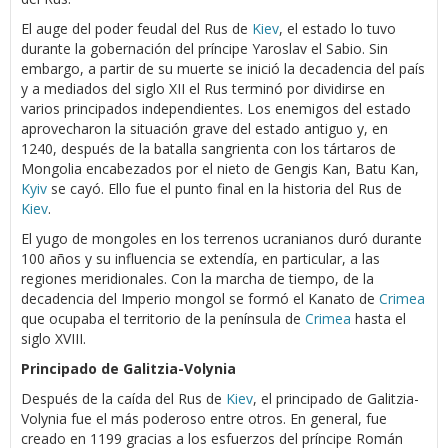
El auge del poder feudal del Rus de
Kiev
, el estado lo tuvo
durante la gobernación del príncipe Yaroslav el Sabio. Sin
embargo, a partir de su muerte se inició la decadencia del país
y a mediados del siglo XII el Rus terminó por dividirse en
varios principados independientes. Los enemigos del estado
aprovecharon la situación grave del estado antiguo y, en
1240, después de la batalla sangrienta con los tártaros de
Mongolia encabezados por el nieto de Gengis Kan, Batu Kan,
Kyiv
se cayó. Ello fue el punto final en la historia del Rus de
Kiev
.
El yugo de mongoles en los terrenos ucranianos duró durante
100 años y su influencia se extendía, en particular, a las
regiones meridionales. Con la marcha de tiempo, de la
decadencia del Imperio mongol se formó el Kanato de
Crimea
que ocupaba el territorio de la península de
Crimea
hasta el
siglo XVIII.
Principado de Galitzia-Volynia
Después de la caída del Rus de
Kiev
, el principado de Galitzia-
Volynia fue el más poderoso entre otros. En general, fue
creado en 1199 gracias a los esfuerzos del príncipe Román