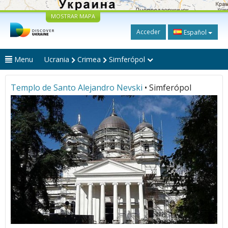
MOSTRAR MAPA
Acceder
Español
Menu
Ucrania
Crimea
Simferópol
Templo de Santo Alejandro Nevski
• Simferópol