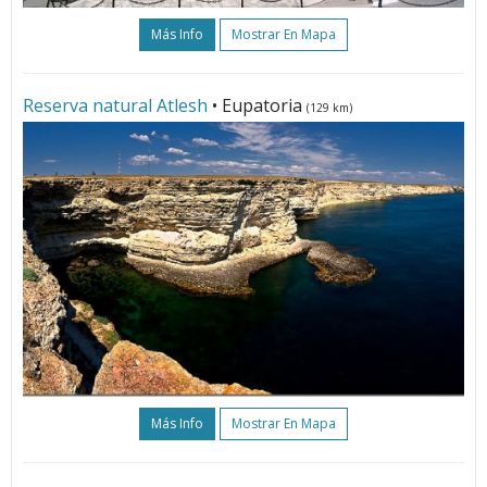
Más Info
Mostrar En Mapa
Reserva natural Atlesh
• Eupatoria
(129 km)
Más Info
Mostrar En Mapa