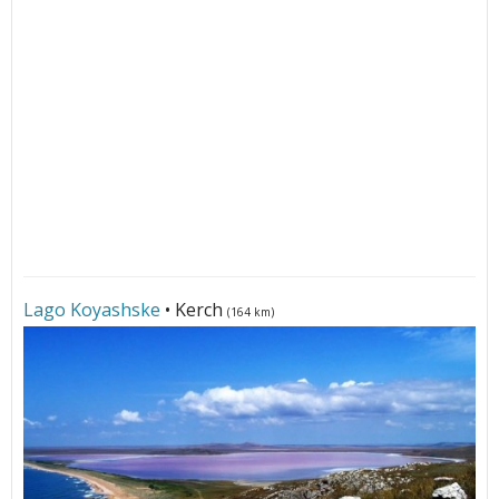
Lago Koyashske
• Kerch
(164 km)