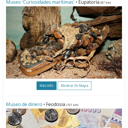
Museo 'Curiosidades marítimas'
• Eupatoria
(87 km)
Más Info
Mostrar En Mapa
Museo de dinero
• Feodosia
(101 km)