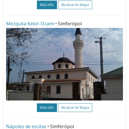
Más Info
Mostrar En Mapa
Mezquita Kebir-Dzami
• Simferópol
Más Info
Mostrar En Mapa
Nápoles de escitas
• Simferópol