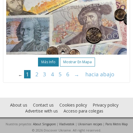
Más Info
Mostrar En Mapa
1
2
3
4
5
6
→
hacia abajo
←
About us
Contact us
Cookies policy
Privacy policy
Advertise with us
Acceso para colegas
Nuestros proyectos:
About Singapore
|
Vladivostok
|
Ukrainian recipes
|
Paris Metro Map
© 2026 Discover Ukraine. All right reserved.