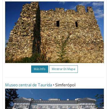
Más Info
Mostrar En Mapa
Museo central de Taurida
• Simferópol