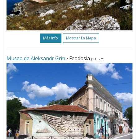
Más Info
Mostrar En Mapa
Museo de Aleksandr Grin
• Feodosia
(101 km)