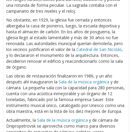
una rotunda de forma peculiar. La sagrada contaba con el
campanario de tres niveles y el reloj.
No obstante, en 1929, la iglesia fue cerrada y entonces
albergaba la casa de pioneros, luego, la escuela deportiva y
hasta el almacén de carbón. En los años de posguerra, la
iglesia llegó al estado lamentable y más de 30 años no fue
renovada. Las autoridades municipal querían demolerla, pero
los vecinos justificaron el valor de la
Catedral de San Nicolás
,
y lo declararon el monumento de la arquitectura. Entonces,
decidieron renovar el edificio y reacondicionarlo como la sala
de órgano.
Las obras de restauración finalizaron en 1986, y un año
después ahí inauguraron la
Sala de la música orgánica
y de
cámara. La pequeña sala con la capacidad para 280 personas,
cuenta con una acústica inmejorable y un órgano de 12
toneladas, fabricado por la famosa empresa Sauer. Este
instrumento musical único, catalogado por Unesco como una
obra maestra, está en la lista de los diez mejores de Europa.
Actualmente, la
Sala de la música orgánica
y de cámara de
Dnipropetrovsk se aprovecha como marco para diversos
conciertos de orquestas de cámara, solistas, coros