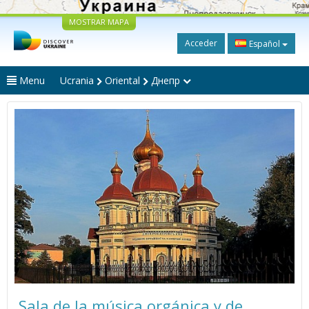
MOSTRAR MAPA
Acceder
Español
Menu
Ucrania
Oriental
Днепр
Sala de la música orgánica y de