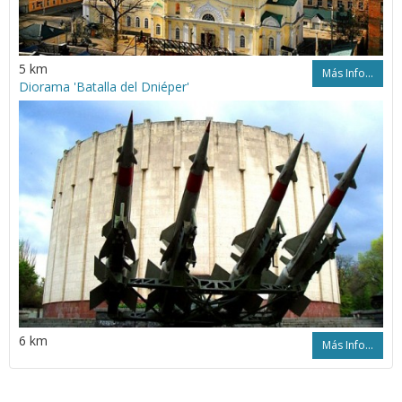
5 km
Más Info...
Diorama 'Batalla del Dniéper'
6 km
Más Info...