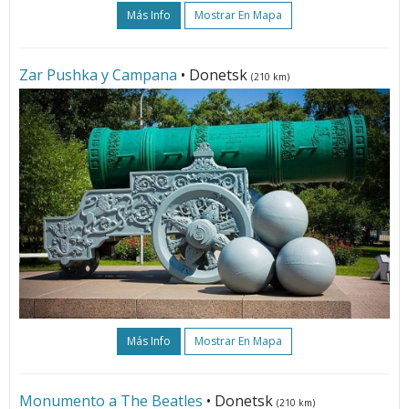
Más Info
Mostrar En Mapa
Zar Pushka y Campana
• Donetsk
(210 km)
Más Info
Mostrar En Mapa
Monumento a The Beatles
• Donetsk
(210 km)