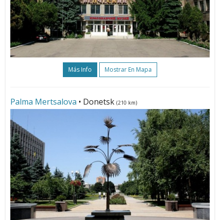
Más Info
Mostrar En Mapa
Palma Mertsalova
• Donetsk
(210 km)