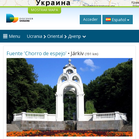
MOSTRAR MAPA
Acceder
Español
Menu
Ucrania
Oriental
Днепр
Fuente 'Chorro de espejo'
• Járkiv
(191 km)