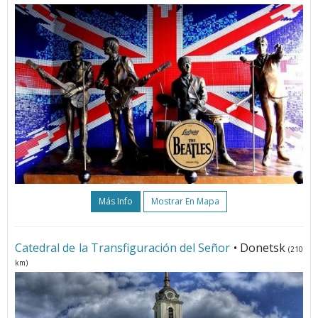
Más Info
Mostrar En Mapa
Catedral de la Transfiguración del Señor
• Donetsk
(210
km)