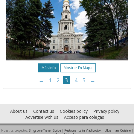
Más Info
Mostrar En Mapa
←
1
2
3
4
5
→
About us
Contact us
Cookies policy
Privacy policy
Advertise with us
Acceso para colegas
Nuestros proyectos:
Singapore Travel Guide
|
Restaurants in Vladivostok
|
Ukrainian Cuisine
|