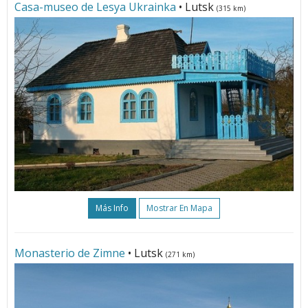
Casa-museo de Lesya Ukrainka
• Lutsk
(315 km)
Más Info
Mostrar En Mapa
Monasterio de Zimne
• Lutsk
(271 km)