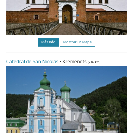
Más Info
Mostrar En Mapa
Сatedral de San Nicolás
• Kremenets
(216 km)