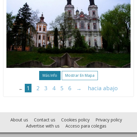
Más Info
Mostrar En Mapa
1
2
3
4
5
6
→
hacia abajo
←
About us
Contact us
Cookies policy
Privacy policy
Advertise with us
Acceso para colegas