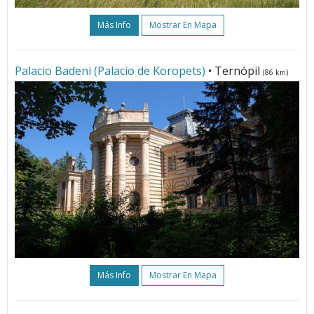
Más Info
Mostrar En Mapa
Palacio Badeni (Palacio de Koropets)
• Ternópil
(86 km)
Más Info
Mostrar En Mapa