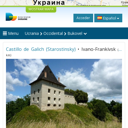
MOSTRAR MAPA
Acceder
Español
Menu
Ucrania
Occidental
Bukovel
Castillo de Galich (Starostinsky)
• Ivano-Frankivsk
(88
km)