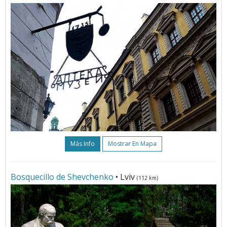
Más Info
Mostrar En Mapa
Bosquecillo de Shevchenko
• Lviv
(112 km)