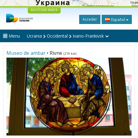
MOSTRAR MAPA
Acceder
Español
Menu
Ucrania
Occidental
Ivano-Frankivsk
Museo de ambar
• Rivne
(219 km)