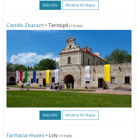
Más Info
Mostrar En Mapa
Castillo Zbarazh
• Ternópil
(113 km)
Más Info
Mostrar En Mapa
Farmacia-museo
• Lviv
(113 km)