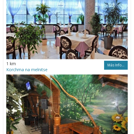
1 km
Más Info...
Korchma na melnitse