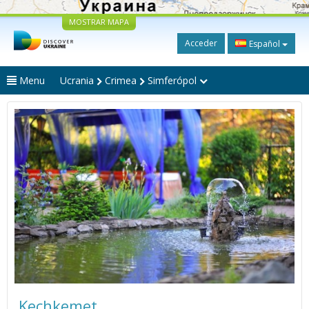
MOSTRAR MAPA
Acceder
Español
Menu
Ucrania
Crimea
Simferópol
Kechkemet