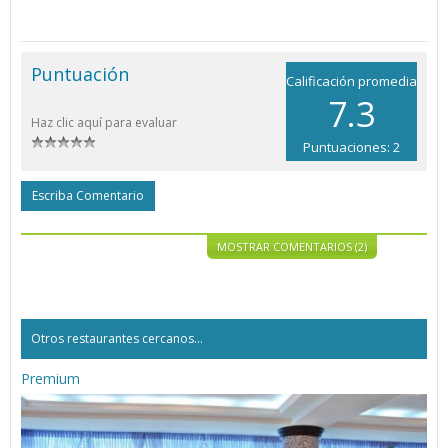
Puntuación
Calificación promedia
7.3
Haz clic aquí para evaluar
Puntuaciones: 2
Escriba Comentario
MOSTRAR COMENTARIOS (2)
Otros restaurantes cercanos...
Premium