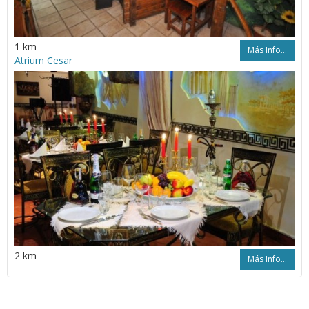
1 km
Más Info...
Atrium Cesar
2 km
Más Info...