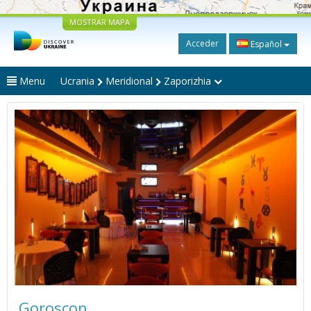
MOSTRAR MAPA
Acceder
Español
Menu
Ucrania
Meridional
Zaporizhia
Goroscop