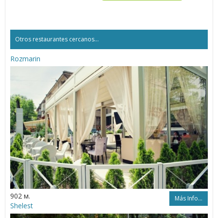
Otros restaurantes cercanos...
Rozmarin
902 м.
Más Info...
Shelest