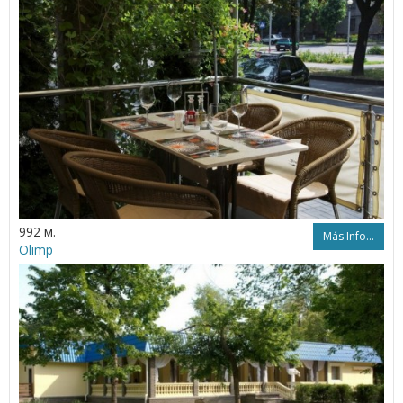
992 м.
Más Info...
Olimp