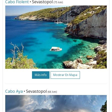
Cabo Fiolent
• Sevastopol
(75 km)
Más Info
Mostrar En Mapa
Cabo Aya
• Sevastopol
(66 km)