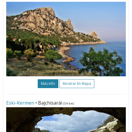
Más Info
Mostrar En Mapa
Eski-Kermen
• Bajchisarái
(54 km)