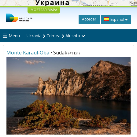
MOSTRAR MAPA
Acceder
Español
Menu
Ucrania
Crimea
Alushta
Monte Karaul-Oba
• Sudak
(41 km)