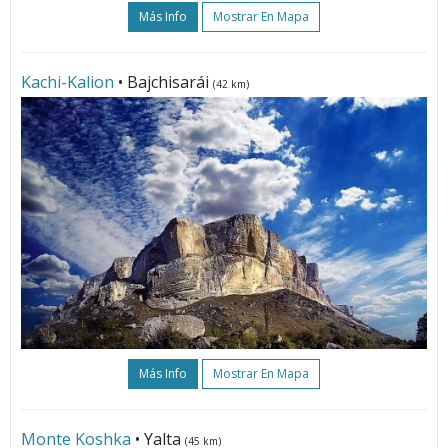
Más Info
Mostrar En Mapa
Kachi-Kalion
• Bajchisarái
(42 km)
Más Info
Mostrar En Mapa
Monte Koshka
• Yalta
(45 km)