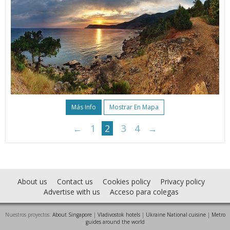
Más Info
Mostrar En Mapa
←
1
2
3
4
→
About us
Contact us
Cookies policy
Privacy policy
Advertise with us
Acceso para colegas
Nuestros proyectos:
About Singapore
|
Vladivostok hotels
|
Ukraine National cuisine
|
Metro
guides around the world